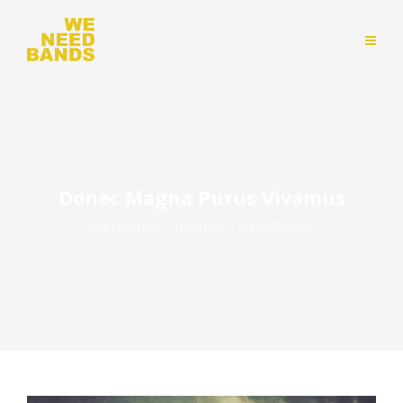
Donec Magna Purus Vivamus
3rd July 2015
By
wnbjs
Case Studies