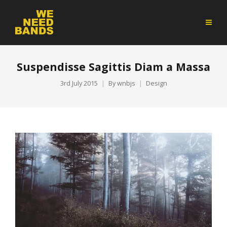
Suspendisse Sagittis Diam a Massa
3rd July 2015
By
wnbjs
Design