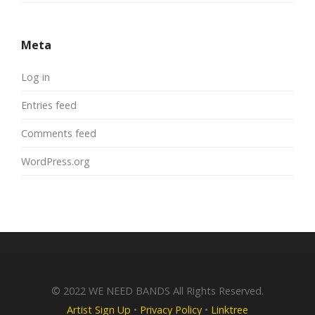
Meta
Log in
Entries feed
Comments feed
WordPress.org
© 2022 WE NEED BANDS All Rights Reserved.
Artist Sign Up
•
Privacy Policy
•
Linktree